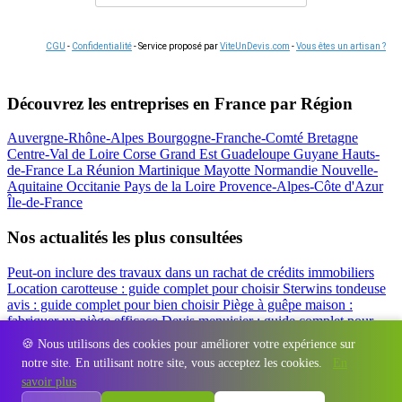
CGU
-
Confidentialité
- Service proposé par
ViteUnDevis.com
-
Vous êtes un artisan ?
Découvrez les entreprises en France par Région
Auvergne-Rhône-Alpes
Bourgogne-Franche-Comté
Bretagne
Centre-Val de Loire
Corse
Grand Est
Guadeloupe
Guyane
Hauts-
de-France
La Réunion
Martinique
Mayotte
Normandie
Nouvelle-
Aquitaine
Occitanie
Pays de la Loire
Provence-Alpes-Côte d'Azur
Île-de-France
Nos actualités les plus consultées
Peut-on inclure des travaux dans un rachat de crédits immobiliers
Location carotteuse : guide complet pour choisir
Sterwins tondeuse
avis : guide complet pour bien choisir
Piège à guêpe maison :
fabriquer un piège efficace
Devis menuisier : guide complet pour
obtenir le meilleur prix
Simulation rachat de crédit : regrouper prêt
🍪 Nous utilisons des cookies pour améliorer votre expérience sur
travaux et crédits
notre site. En utilisant notre site, vous acceptez les cookies.
En
Régions
-
Départements
-
Villes
-
Entreprises
-
Marques
-
Contact
-
savoir plus
Espace presse
-
Mentions légales