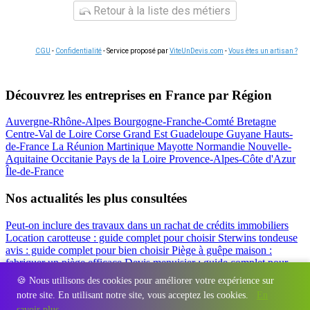
Retour à la liste des métiers
CGU
-
Confidentialité
- Service proposé par
ViteUnDevis.com
-
Vous êtes un artisan ?
Découvrez les entreprises en France par Région
Auvergne-Rhône-Alpes
Bourgogne-Franche-Comté
Bretagne
Centre-Val de Loire
Corse
Grand Est
Guadeloupe
Guyane
Hauts-
de-France
La Réunion
Martinique
Mayotte
Normandie
Nouvelle-
Aquitaine
Occitanie
Pays de la Loire
Provence-Alpes-Côte d'Azur
Île-de-France
Nos actualités les plus consultées
Peut-on inclure des travaux dans un rachat de crédits immobiliers
Location carotteuse : guide complet pour choisir
Sterwins tondeuse
avis : guide complet pour bien choisir
Piège à guêpe maison :
fabriquer un piège efficace
Devis menuisier : guide complet pour
obtenir le meilleur prix
Simulation rachat de crédit : regrouper prêt
🍪 Nous utilisons des cookies pour améliorer votre expérience sur
travaux et crédits
notre site. En utilisant notre site, vous acceptez les cookies.
En
Régions
-
Départements
-
Villes
-
Entreprises
-
Marques
-
Contact
-
savoir plus