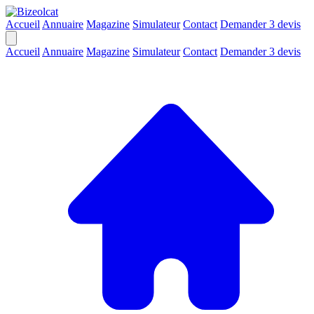
Accueil
Annuaire
Magazine
Simulateur
Contact
Demander 3 devis
Accueil
Annuaire
Magazine
Simulateur
Contact
Demander 3 devis