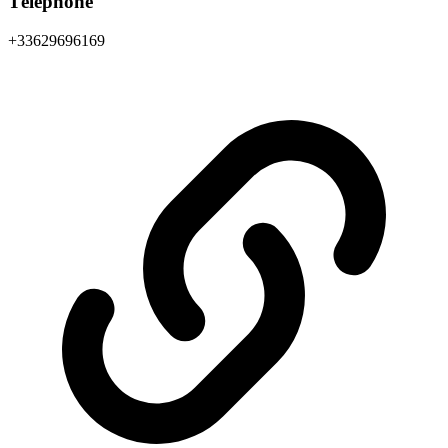
Téléphone
+33629696169