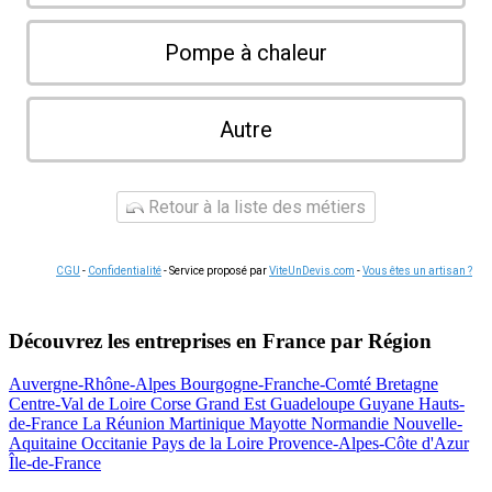
Pompe à chaleur
Autre
Retour à la liste des métiers
CGU
-
Confidentialité
- Service proposé par
ViteUnDevis.com
-
Vous êtes un artisan ?
Découvrez les entreprises en France par Région
Auvergne-Rhône-Alpes
Bourgogne-Franche-Comté
Bretagne
Centre-Val de Loire
Corse
Grand Est
Guadeloupe
Guyane
Hauts-
de-France
La Réunion
Martinique
Mayotte
Normandie
Nouvelle-
Aquitaine
Occitanie
Pays de la Loire
Provence-Alpes-Côte d'Azur
Île-de-France