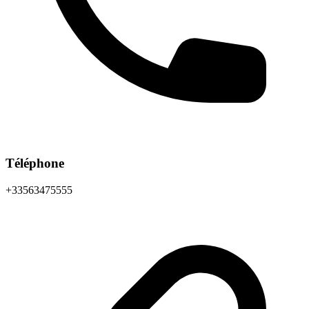
Téléphone
+33563475555