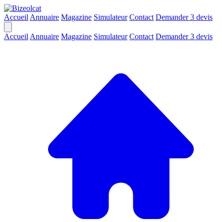
Accueil
Annuaire
Magazine
Simulateur
Contact
Demander 3 devis
Accueil
Annuaire
Magazine
Simulateur
Contact
Demander 3 devis