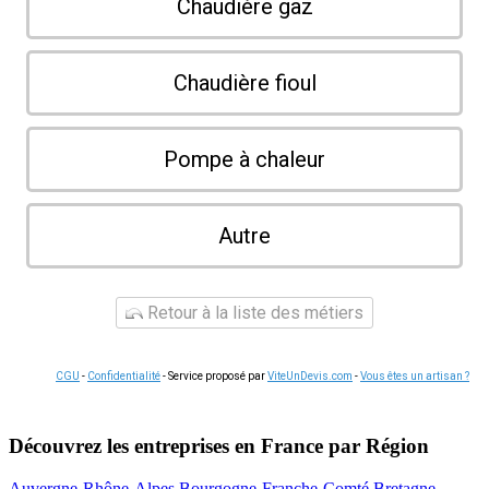
Chaudière gaz
Chaudière fioul
Pompe à chaleur
Autre
Retour à la liste des métiers
CGU
-
Confidentialité
- Service proposé par
ViteUnDevis.com
-
Vous êtes un artisan ?
Découvrez les entreprises en France par Région
Auvergne-Rhône-Alpes
Bourgogne-Franche-Comté
Bretagne