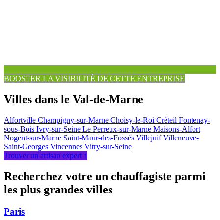
BOOSTER LA VISIBILITÉ DE CETTE ENTREPRISE
Villes dans le Val-de-Marne
Alfortville
Champigny-sur-Marne
Choisy-le-Roi
Créteil
Fontenay-
sous-Bois
Ivry-sur-Seine
Le Perreux-sur-Marne
Maisons-Alfort
Nogent-sur-Marne
Saint-Maur-des-Fossés
Villejuif
Villeneuve-
Saint-Georges
Vincennes
Vitry-sur-Seine
Trouver un artisan expert ↑
Recherchez votre un chauffagiste parmi
les plus grandes villes
Paris