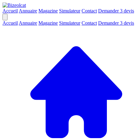
Accueil
Annuaire
Magazine
Simulateur
Contact
Demander 3 devis
Accueil
Annuaire
Magazine
Simulateur
Contact
Demander 3 devis