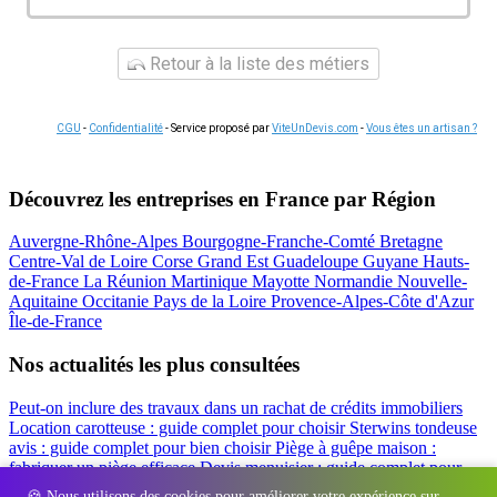
Retour à la liste des métiers
CGU
-
Confidentialité
- Service proposé par
ViteUnDevis.com
-
Vous êtes un artisan ?
Découvrez les entreprises en France par Région
Auvergne-Rhône-Alpes
Bourgogne-Franche-Comté
Bretagne
Centre-Val de Loire
Corse
Grand Est
Guadeloupe
Guyane
Hauts-
de-France
La Réunion
Martinique
Mayotte
Normandie
Nouvelle-
Aquitaine
Occitanie
Pays de la Loire
Provence-Alpes-Côte d'Azur
Île-de-France
Nos actualités les plus consultées
Peut-on inclure des travaux dans un rachat de crédits immobiliers
Location carotteuse : guide complet pour choisir
Sterwins tondeuse
avis : guide complet pour bien choisir
Piège à guêpe maison :
fabriquer un piège efficace
Devis menuisier : guide complet pour
obtenir le meilleur prix
Simulation rachat de crédit : regrouper prêt
🍪 Nous utilisons des cookies pour améliorer votre expérience sur