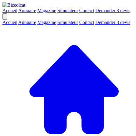
Accueil
Annuaire
Magazine
Simulateur
Contact
Demander 3 devis
Accueil
Annuaire
Magazine
Simulateur
Contact
Demander 3 devis