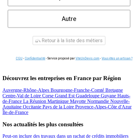
Autre
Retour à la liste des métiers
CGU
-
Confidentialité
- Service proposé par
ViteUnDevis.com
-
Vous êtes un artisan ?
Découvrez les entreprises en France par Région
Auvergne-Rhône-Alpes
Bourgogne-Franche-Comté
Bretagne
Centre-Val de Loire
Corse
Grand Est
Guadeloupe
Guyane
Hauts-
de-France
La Réunion
Martinique
Mayotte
Normandie
Nouvelle-
Aquitaine
Occitanie
Pays de la Loire
Provence-Alpes-Côte d'Azur
Île-de-France
Nos actualités les plus consultées
Peut-on inclure des travaux dans un rachat de crédits immobiliers