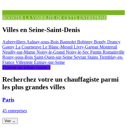
BOOSTER LA VISIBILITÉ DE CETTE ENTREPRISE
Villes en Seine-Saint-Denis
Aubervilliers
Aulnay-sous-Bois
Bagnolet
Bobigny
Bondy
Drancy
Gagny
La Courneuve
Le Blanc-Mesnil
Livry-Gargan
Montreuil
Neuilly-sur-Marne
Noisy-le-Grand
Noisy-le-Sec
Pantin
Romainville
Rosny-sous-Bois
Saint-Ouen-sur-Seine
Sevran
Stains
Tremblay-en-
France
Villepinte
Épinay-sur-Seine
Trouver un artisan expert ↑
Recherchez votre un chauffagiste parmi
les plus grandes villes
Paris
45 entreprises
Voir →