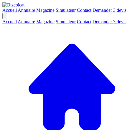
Accueil
Annuaire
Magazine
Simulateur
Contact
Demander 3 devis
Accueil
Annuaire
Magazine
Simulateur
Contact
Demander 3 devis