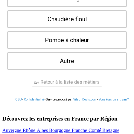
Chaudière fioul
Pompe à chaleur
Autre
Retour à la liste des métiers
CGU
-
Confidentialité
- Service proposé par
ViteUnDevis.com
-
Vous êtes un artisan ?
Découvrez les entreprises en France par Région
Auvergne-Rhône-Alpes
Bourgogne-Franche-Comté
Bretagne