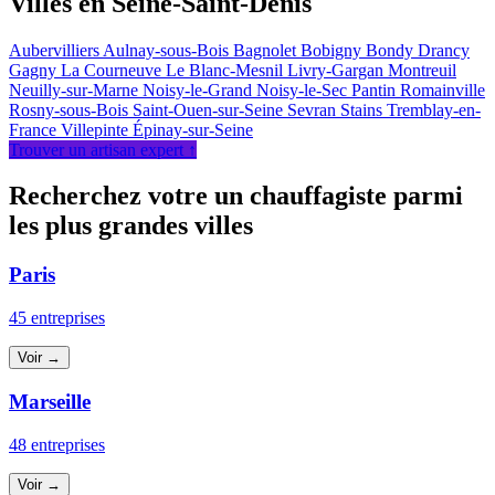
Villes en Seine-Saint-Denis
Aubervilliers
Aulnay-sous-Bois
Bagnolet
Bobigny
Bondy
Drancy
Gagny
La Courneuve
Le Blanc-Mesnil
Livry-Gargan
Montreuil
Neuilly-sur-Marne
Noisy-le-Grand
Noisy-le-Sec
Pantin
Romainville
Rosny-sous-Bois
Saint-Ouen-sur-Seine
Sevran
Stains
Tremblay-en-
France
Villepinte
Épinay-sur-Seine
Trouver un artisan expert ↑
Recherchez votre un chauffagiste parmi
les plus grandes villes
Paris
45 entreprises
Voir →
Marseille
48 entreprises
Voir →