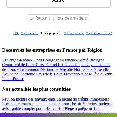
Retour à la liste des métiers
CGU
-
Confidentialité
- Service proposé par
ViteUnDevis.com
-
Vous êtes un artisan ?
Découvrez les entreprises en France par Région
Auvergne-Rhône-Alpes
Bourgogne-Franche-Comté
Bretagne
Centre-Val de Loire
Corse
Grand Est
Guadeloupe
Guyane
Hauts-
de-France
La Réunion
Martinique
Mayotte
Normandie
Nouvelle-
Aquitaine
Occitanie
Pays de la Loire
Provence-Alpes-Côte d'Azur
Île-de-France
Nos actualités les plus consultées
Peut-on inclure des travaux dans un rachat de crédits immobiliers
Location carotteuse : guide complet pour choisir
Sterwins tondeuse
avis : guide complet pour bien choisir
Piège à guêpe maison :
fabriquer un piège efficace
Devis menuisier : guide complet pour