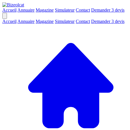
Accueil
Annuaire
Magazine
Simulateur
Contact
Demander 3 devis
Accueil
Annuaire
Magazine
Simulateur
Contact
Demander 3 devis