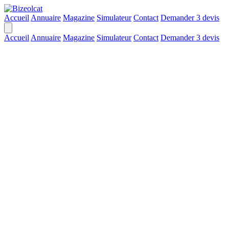
Accueil
Annuaire
Magazine
Simulateur
Contact
Demander 3 devis
Accueil
Annuaire
Magazine
Simulateur
Contact
Demander 3 devis