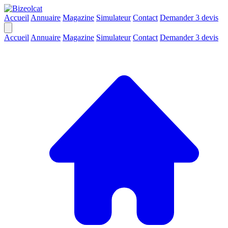
Accueil
Annuaire
Magazine
Simulateur
Contact
Demander 3 devis
Accueil
Annuaire
Magazine
Simulateur
Contact
Demander 3 devis