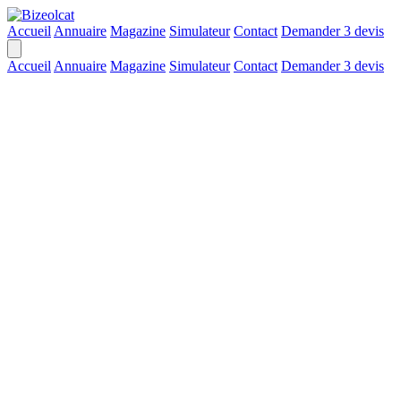
Accueil
Annuaire
Magazine
Simulateur
Contact
Demander 3 devis
Accueil
Annuaire
Magazine
Simulateur
Contact
Demander 3 devis