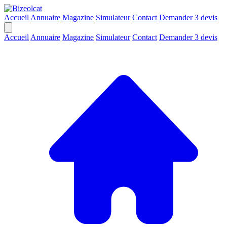
Accueil
Annuaire
Magazine
Simulateur
Contact
Demander 3 devis
Accueil
Annuaire
Magazine
Simulateur
Contact
Demander 3 devis