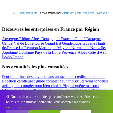
CGU
-
Confidentialité
- Service proposé par
ViteUnDevis.com
-
Vous êtes un artisan ?
Découvrez les entreprises en France par Région
Auvergne-Rhône-Alpes
Bourgogne-Franche-Comté
Bretagne
Centre-Val de Loire
Corse
Grand Est
Guadeloupe
Guyane
Hauts-
de-France
La Réunion
Martinique
Mayotte
Normandie
Nouvelle-
Aquitaine
Occitanie
Pays de la Loire
Provence-Alpes-Côte d'Azur
Île-de-France
Nos actualités les plus consultées
Peut-on inclure des travaux dans un rachat de crédits immobiliers
Location carotteuse : guide complet pour choisir
Sterwins tondeuse
avis : guide complet pour bien choisir
Piège à guêpe maison :
fabriquer un piège efficace
Devis menuisier : guide complet pour
obtenir le meilleur prix
Simulation rachat de crédit : regrouper prêt
🍪 Nous utilisons des cookies pour améliorer votre expérience sur
travaux et crédits
notre site. En utilisant notre site, vous acceptez les cookies.
En
Régions
-
Départements
-
Villes
-
Entreprises
-
Marques
-
Contact
-
savoir plus
Espace presse
-
Mentions légales