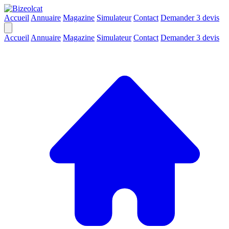
Accueil
Annuaire
Magazine
Simulateur
Contact
Demander 3 devis
Accueil
Annuaire
Magazine
Simulateur
Contact
Demander 3 devis