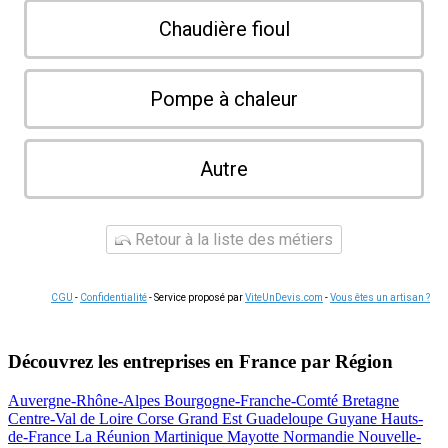
Chaudière fioul
Pompe à chaleur
Autre
Retour à la liste des métiers
CGU
-
Confidentialité
- Service proposé par
ViteUnDevis.com
-
Vous êtes un artisan ?
Découvrez les entreprises en France par Région
Auvergne-Rhône-Alpes
Bourgogne-Franche-Comté
Bretagne
Centre-Val de Loire
Corse
Grand Est
Guadeloupe
Guyane
Hauts-
de-France
La Réunion
Martinique
Mayotte
Normandie
Nouvelle-