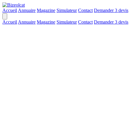
Accueil
Annuaire
Magazine
Simulateur
Contact
Demander 3 devis
Accueil
Annuaire
Magazine
Simulateur
Contact
Demander 3 devis