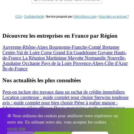
CGU
-
Confidentialité
- Service proposé par
ViteUnDevis.com
-
Vous êtes un artisan ?
Découvrez les entreprises en France par Région
Auvergne-Rhône-Alpes
Bourgogne-Franche-Comté
Bretagne
Centre-Val de Loire
Corse
Grand Est
Guadeloupe
Guyane
Hauts-
de-France
La Réunion
Martinique
Mayotte
Normandie
Nouvelle-
Aquitaine
Occitanie
Pays de la Loire
Provence-Alpes-Côte d'Azur
Île-de-France
Nos actualités les plus consultées
Peut-on inclure des travaux dans un rachat de crédits immobiliers
Location carotteuse : guide complet pour choisir
Sterwins tondeuse
avis : guide complet pour bien choisir
Piège à guêpe maison :
fabriquer un piège efficace
Devis menuisier : guide complet pour
obtenir le meilleur prix
Simulation rachat de crédit : regrouper prêt
🍪 Nous utilisons des cookies pour améliorer votre expérience sur
travaux et crédits
notre site. En utilisant notre site, vous acceptez les cookies.
En
Régions
-
Départements
-
Villes
-
Entreprises
-
Marques
-
Contact
-
savoir plus
Espace presse
-
Mentions légales