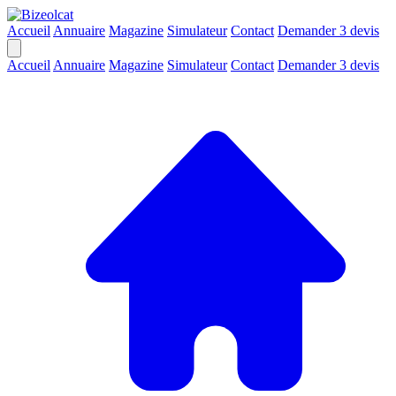
Accueil
Annuaire
Magazine
Simulateur
Contact
Demander 3 devis
Accueil
Annuaire
Magazine
Simulateur
Contact
Demander 3 devis