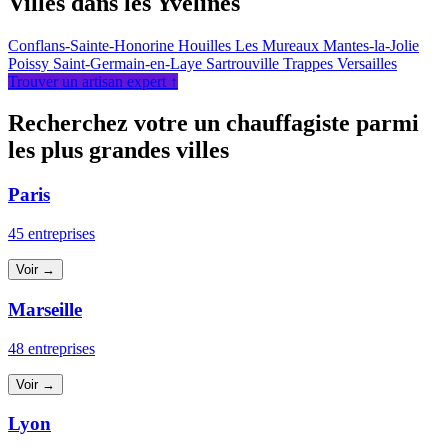
Villes dans les Yvelines
Conflans-Sainte-Honorine
Houilles
Les Mureaux
Mantes-la-Jolie
Poissy
Saint-Germain-en-Laye
Sartrouville
Trappes
Versailles
Trouver un artisan expert ↑
Recherchez votre un chauffagiste parmi
les plus grandes villes
Paris
45 entreprises
Voir →
Marseille
48 entreprises
Voir →
Lyon