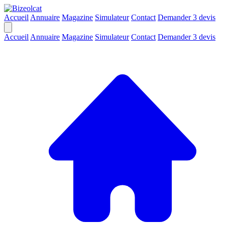
Accueil
Annuaire
Magazine
Simulateur
Contact
Demander 3 devis
Accueil
Annuaire
Magazine
Simulateur
Contact
Demander 3 devis