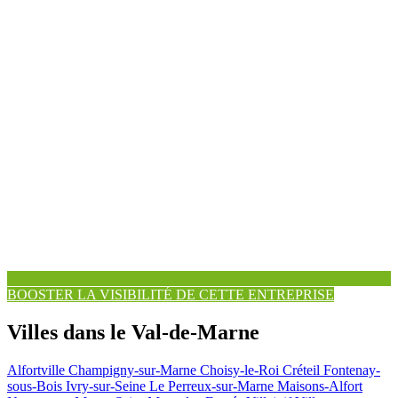
BOOSTER LA VISIBILITÉ DE CETTE ENTREPRISE
Villes dans le Val-de-Marne
Alfortville
Champigny-sur-Marne
Choisy-le-Roi
Créteil
Fontenay-
sous-Bois
Ivry-sur-Seine
Le Perreux-sur-Marne
Maisons-Alfort