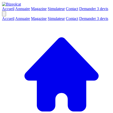
Accueil
Annuaire
Magazine
Simulateur
Contact
Demander 3 devis
Accueil
Annuaire
Magazine
Simulateur
Contact
Demander 3 devis