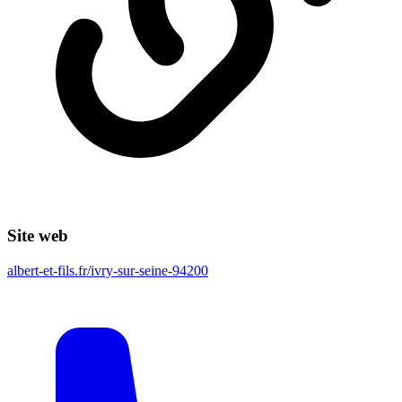
Site web
albert-et-fils.fr/ivry-sur-seine-94200