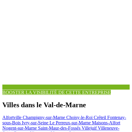
BOOSTER LA VISIBILITÉ DE CETTE ENTREPRISE
Villes dans le Val-de-Marne
Alfortville
Champigny-sur-Marne
Choisy-le-Roi
Créteil
Fontenay-
sous-Bois
Ivry-sur-Seine
Le Perreux-sur-Marne
Maisons-Alfort
Nogent-sur-Marne
Saint-Maur-des-Fossés
Villejuif
Villeneuve-