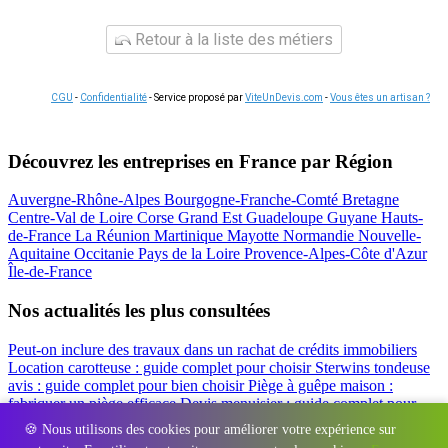
Retour à la liste des métiers
CGU
-
Confidentialité
- Service proposé par
ViteUnDevis.com
-
Vous êtes un artisan ?
Découvrez les entreprises en France par Région
Auvergne-Rhône-Alpes
Bourgogne-Franche-Comté
Bretagne
Centre-Val de Loire
Corse
Grand Est
Guadeloupe
Guyane
Hauts-
de-France
La Réunion
Martinique
Mayotte
Normandie
Nouvelle-
Aquitaine
Occitanie
Pays de la Loire
Provence-Alpes-Côte d'Azur
Île-de-France
Nos actualités les plus consultées
Peut-on inclure des travaux dans un rachat de crédits immobiliers
Location carotteuse : guide complet pour choisir
Sterwins tondeuse
avis : guide complet pour bien choisir
Piège à guêpe maison :
fabriquer un piège efficace
Devis menuisier : guide complet pour
obtenir le meilleur prix
Simulation rachat de crédit : regrouper prêt
🍪 Nous utilisons des cookies pour améliorer votre expérience sur
travaux et crédits