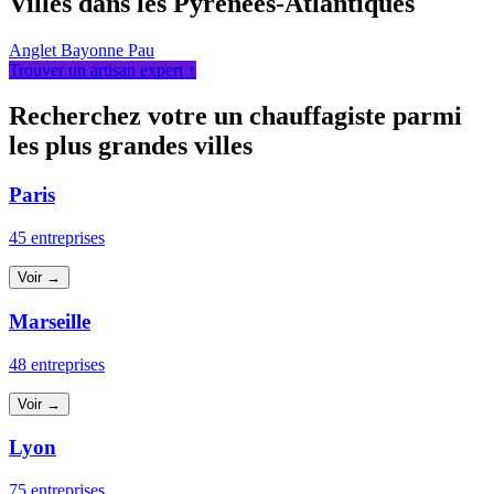
Villes dans les Pyrénées-Atlantiques
Anglet
Bayonne
Pau
Trouver un artisan expert ↑
Recherchez votre un chauffagiste parmi
les plus grandes villes
Paris
45 entreprises
Voir →
Marseille
48 entreprises
Voir →
Lyon
75 entreprises