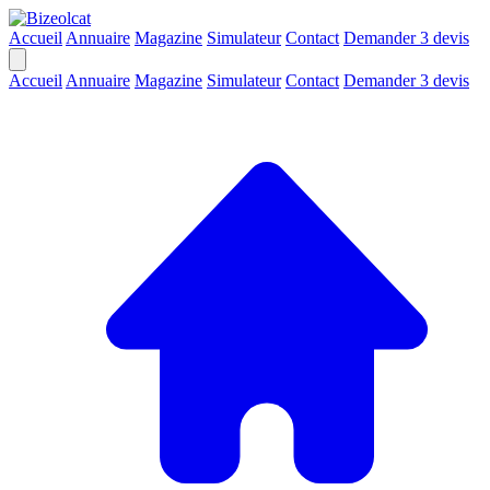
Accueil
Annuaire
Magazine
Simulateur
Contact
Demander 3 devis
Accueil
Annuaire
Magazine
Simulateur
Contact
Demander 3 devis