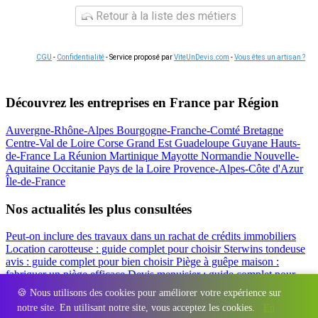
Retour à la liste des métiers
CGU
-
Confidentialité
- Service proposé par
ViteUnDevis.com
-
Vous êtes un artisan ?
Découvrez les entreprises en France par Région
Auvergne-Rhône-Alpes
Bourgogne-Franche-Comté
Bretagne
Centre-Val de Loire
Corse
Grand Est
Guadeloupe
Guyane
Hauts-
de-France
La Réunion
Martinique
Mayotte
Normandie
Nouvelle-
Aquitaine
Occitanie
Pays de la Loire
Provence-Alpes-Côte d'Azur
Île-de-France
Nos actualités les plus consultées
Peut-on inclure des travaux dans un rachat de crédits immobiliers
Location carotteuse : guide complet pour choisir
Sterwins tondeuse
avis : guide complet pour bien choisir
Piège à guêpe maison :
fabriquer un piège efficace
Devis menuisier : guide complet pour
obtenir le meilleur prix
Simulation rachat de crédit : regrouper prêt
🍪 Nous utilisons des cookies pour améliorer votre expérience sur
travaux et crédits
notre site. En utilisant notre site, vous acceptez les cookies.
En
Régions
-
Départements
-
Villes
-
Entreprises
-
Marques
-
Contact
-