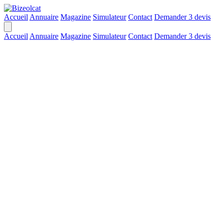
Accueil
Annuaire
Magazine
Simulateur
Contact
Demander 3 devis
Accueil
Annuaire
Magazine
Simulateur
Contact
Demander 3 devis