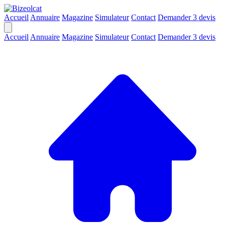
Accueil
Annuaire
Magazine
Simulateur
Contact
Demander 3 devis
Accueil
Annuaire
Magazine
Simulateur
Contact
Demander 3 devis