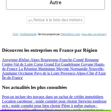
Autre
Retour à la liste des métiers
CGU
-
Confidentialité
- Service proposé par
ViteUnDevis.com
-
Vous êtes un artisan ?
Découvrez les entreprises en France par Région
Auvergne-Rhône-Alpes
Bourgogne-Franche-Comté
Bretagne
Centre-Val de Loire
Corse
Grand Est
Guadeloupe
Guyane
Hauts-
de-France
La Réunion
Martinique
Mayotte
Normandie
Nouvelle-
Aquitaine
Occitanie
Pays de la Loire
Provence-Alpes-Côte d'Azur
Île-de-France
Nos actualités les plus consultées
Peut-on inclure des travaux dans un rachat de crédits immobiliers
Location carotteuse : guide complet pour choisir
Sterwins tondeuse
avis : guide complet pour bien choisir
Piège à guêpe maison :
fabriquer un piège efficace
Devis menuisier : guide complet pour