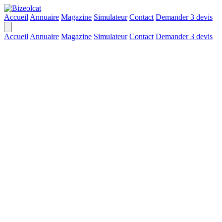
Accueil
Annuaire
Magazine
Simulateur
Contact
Demander 3 devis
Accueil
Annuaire
Magazine
Simulateur
Contact
Demander 3 devis