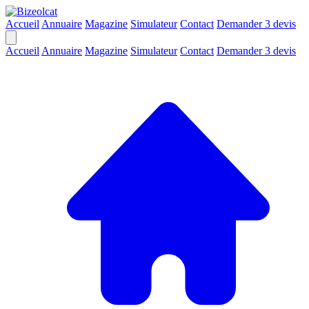
Accueil
Annuaire
Magazine
Simulateur
Contact
Demander 3 devis
Accueil
Annuaire
Magazine
Simulateur
Contact
Demander 3 devis