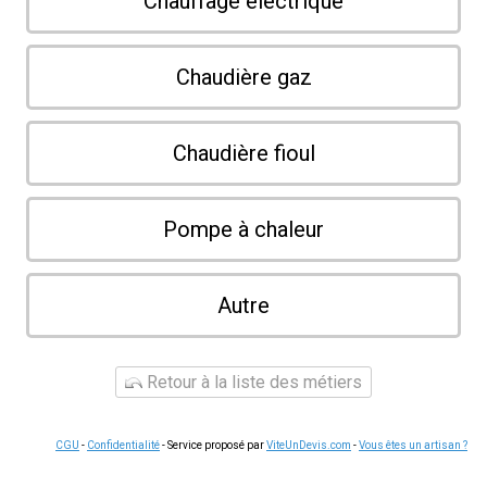
Chauffage électrique
Chaudière gaz
Chaudière fioul
Pompe à chaleur
Autre
Retour à la liste des métiers
CGU
-
Confidentialité
- Service proposé par
ViteUnDevis.com
-
Vous êtes un artisan ?