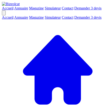
Accueil
Annuaire
Magazine
Simulateur
Contact
Demander 3 devis
Accueil
Annuaire
Magazine
Simulateur
Contact
Demander 3 devis