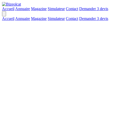
Accueil
Annuaire
Magazine
Simulateur
Contact
Demander 3 devis
Accueil
Annuaire
Magazine
Simulateur
Contact
Demander 3 devis