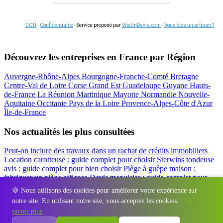
CGU
-
Confidentialité
- Service proposé par
ViteUnDevis.com
-
Vous êtes un artisan ?
Découvrez les entreprises en France par Région
Auvergne-Rhône-Alpes
Bourgogne-Franche-Comté
Bretagne
Centre-Val de Loire
Corse
Grand Est
Guadeloupe
Guyane
Hauts-
de-France
La Réunion
Martinique
Mayotte
Normandie
Nouvelle-
Aquitaine
Occitanie
Pays de la Loire
Provence-Alpes-Côte d'Azur
Île-de-France
Nos actualités les plus consultées
Peut-on inclure des travaux dans un rachat de crédits immobiliers
Location carotteuse : guide complet pour choisir
Sterwins tondeuse
avis : guide complet pour bien choisir
Piège à guêpe maison :
fabriquer un piège efficace
Devis menuisier : guide complet pour
obtenir le meilleur prix
Simulation rachat de crédit : regrouper prêt
🍪 Nous utilisons des cookies pour améliorer votre expérience sur
travaux et crédits
notre site. En utilisant notre site, vous acceptez les cookies.
En
Régions
-
Départements
-
Villes
-
Entreprises
-
Marques
-
Contact
-
savoir plus
Espace presse
-
Mentions légales