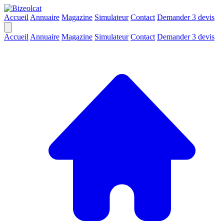
Accueil
Annuaire
Magazine
Simulateur
Contact
Demander 3 devis
Accueil
Annuaire
Magazine
Simulateur
Contact
Demander 3 devis