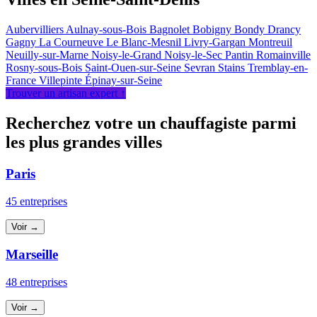
Aubervilliers
Aulnay-sous-Bois
Bagnolet
Bobigny
Bondy
Drancy
Gagny
La Courneuve
Le Blanc-Mesnil
Livry-Gargan
Montreuil
Neuilly-sur-Marne
Noisy-le-Grand
Noisy-le-Sec
Pantin
Romainville
Rosny-sous-Bois
Saint-Ouen-sur-Seine
Sevran
Stains
Tremblay-en-
France
Villepinte
Épinay-sur-Seine
Trouver un artisan expert ↑
Recherchez votre un chauffagiste parmi
les plus grandes villes
Paris
45 entreprises
Voir →
Marseille
48 entreprises
Voir →