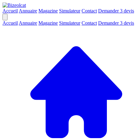
Accueil
Annuaire
Magazine
Simulateur
Contact
Demander 3 devis
Accueil
Annuaire
Magazine
Simulateur
Contact
Demander 3 devis