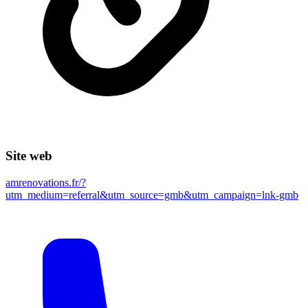
Site web
amrenovations.fr/?
utm_medium=referral&utm_source=gmb&utm_campaign=lnk-gmb