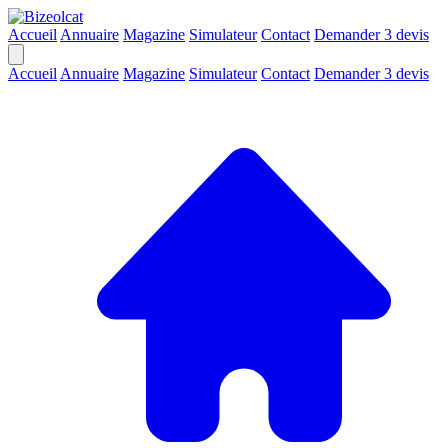
Accueil
Annuaire
Magazine
Simulateur
Contact
Demander 3 devis
Accueil
Annuaire
Magazine
Simulateur
Contact
Demander 3 devis