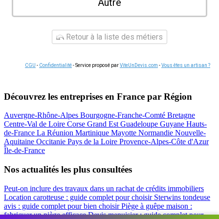
Autre
Retour à la liste des métiers
CGU
-
Confidentialité
- Service proposé par
ViteUnDevis.com
-
Vous êtes un artisan ?
Découvrez les entreprises en France par Région
Auvergne-Rhône-Alpes
Bourgogne-Franche-Comté
Bretagne
Centre-Val de Loire
Corse
Grand Est
Guadeloupe
Guyane
Hauts-
de-France
La Réunion
Martinique
Mayotte
Normandie
Nouvelle-
Aquitaine
Occitanie
Pays de la Loire
Provence-Alpes-Côte d'Azur
Île-de-France
Nos actualités les plus consultées
Peut-on inclure des travaux dans un rachat de crédits immobiliers
Location carotteuse : guide complet pour choisir
Sterwins tondeuse
avis : guide complet pour bien choisir
Piège à guêpe maison :
fabriquer un piège efficace
Devis menuisier : guide complet pour