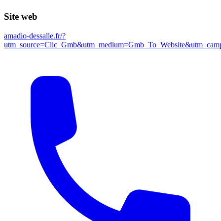
Site web
amadio-dessalle.fr/?
utm_source=Clic_Gmb&utm_medium=Gmb_To_Website&utm_cam