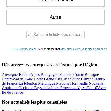
Autre
Retour à la liste des métiers
CGU
-
Confidentialité
- Service proposé par
ViteUnDevis.com
-
Vous êtes un artisan ?
Découvrez les entreprises en France par Région
Auvergne-Rhône-Alpes
Bourgogne-Franche-Comté
Bretagne
Centre-Val de Loire
Corse
Grand Est
Guadeloupe
Guyane
Hauts-
de-France
La Réunion
Martinique
Mayotte
Normandie
Nouvelle-
Aquitaine
Occitanie
Pays de la Loire
Provence-Alpes-Côte d'Azur
Île-de-France
Nos actualités les plus consultées