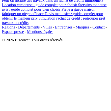
Peut-on inclure des travaux dans un rachat de crédits immobiliers
Location carotteuse : guide complet pour choisir
Sterwins tondeuse
avis : guide complet pour bien choisir
Piège à guêpe maison :
fabriquer un piège efficace
Devis menuisier : guide complet pour
obtenir le meilleur prix
Simulation rachat de crédit : regrouper prêt
travaux et crédits
Régions
-
Départements
-
Villes
-
Entreprises
-
Marques
-
Contact
-
Espace presse
-
Mentions légales
© 2026 Bizeolcat. Tous droits réservés.