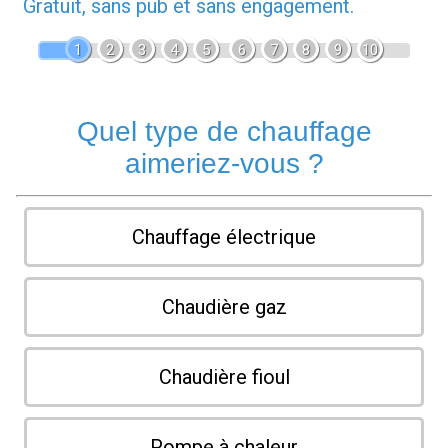
Gratuit, sans pub et sans engagement.
1
2
3
4
5
6
7
8
9
10
Quel type de chauffage
aimeriez-vous ?
Chauffage électrique
Chaudière gaz
Chaudière fioul
Pompe à chaleur