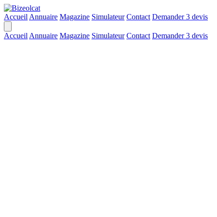
Accueil
Annuaire
Magazine
Simulateur
Contact
Demander 3 devis
Accueil
Annuaire
Magazine
Simulateur
Contact
Demander 3 devis