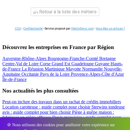
Retour à la liste des métiers
CGU
-
Confidentialité
- Service proposé par
ViteUnDevis.com
-
Vous êtes un artisan ?
Découvrez les entreprises en France par Région
Auvergne-Rhône-Alpes
Bourgogne-Franche-Comté
Bretagne
Centre-Val de Loire
Corse
Grand Est
Guadeloupe
Guyane
Hauts-
de-France
La Réunion
Martinique
Mayotte
Normandie
Nouvelle-
Aquitaine
Occitanie
Pays de la Loire
Provence-Alpes-Côte d'Azur
Île-de-France
Nos actualités les plus consultées
Peut-on inclure des travaux dans un rachat de crédits immobiliers
Location carotteuse : guide complet pour choisir
Sterwins tondeuse
avis : guide complet pour bien choisir
Piège à guêpe maison :
fabriquer un piège efficace
Devis menuisier : guide complet pour
obtenir le meilleur prix
Simulation rachat de crédit : regrouper prêt
🍪 Nous utilisons des cookies pour améliorer votre expérience sur
travaux et crédits