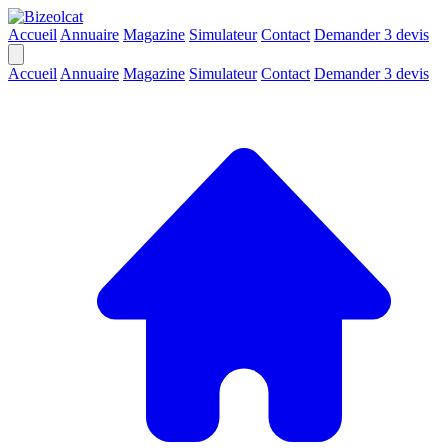
Accueil
Annuaire
Magazine
Simulateur
Contact
Demander 3 devis
Accueil
Annuaire
Magazine
Simulateur
Contact
Demander 3 devis