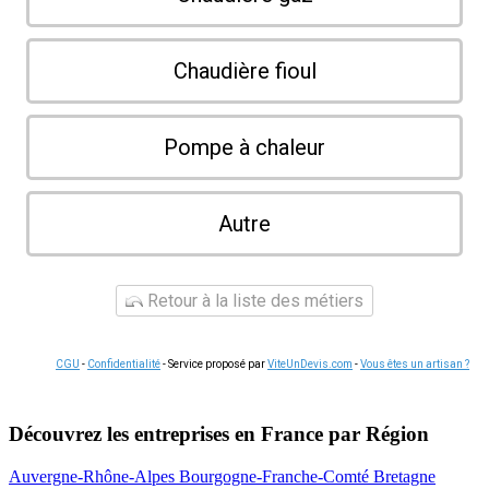
Chaudière fioul
Pompe à chaleur
Autre
Retour à la liste des métiers
CGU
-
Confidentialité
- Service proposé par
ViteUnDevis.com
-
Vous êtes un artisan ?
Découvrez les entreprises en France par Région
Auvergne-Rhône-Alpes
Bourgogne-Franche-Comté
Bretagne