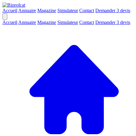
Accueil
Annuaire
Magazine
Simulateur
Contact
Demander 3 devis
Accueil
Annuaire
Magazine
Simulateur
Contact
Demander 3 devis