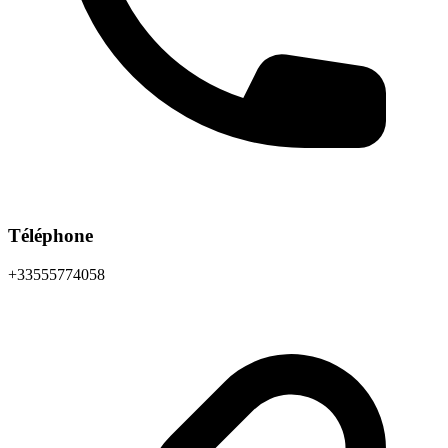
Téléphone
+33555774058