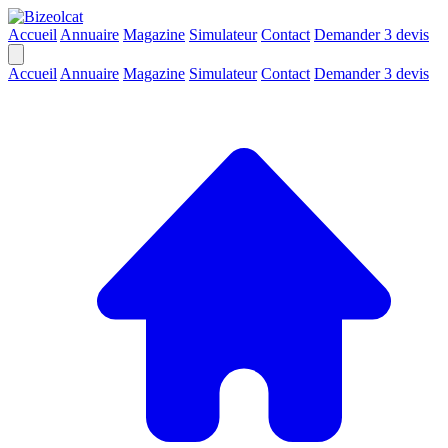
Accueil
Annuaire
Magazine
Simulateur
Contact
Demander 3 devis
Accueil
Annuaire
Magazine
Simulateur
Contact
Demander 3 devis