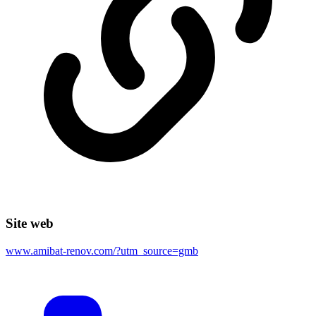
Site web
www.amibat-renov.com/?utm_source=gmb