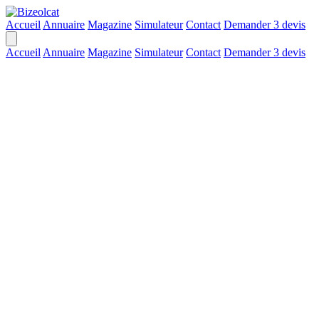
Accueil
Annuaire
Magazine
Simulateur
Contact
Demander 3 devis
Accueil
Annuaire
Magazine
Simulateur
Contact
Demander 3 devis