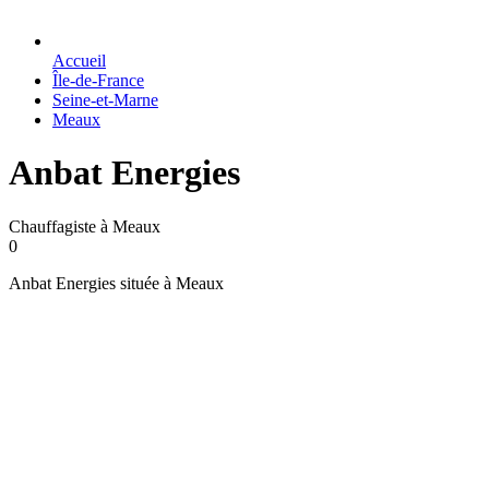
Accueil
Île-de-France
Seine-et-Marne
Meaux
Anbat Energies
Chauffagiste à Meaux
0
Anbat Energies située à Meaux