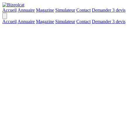
Accueil
Annuaire
Magazine
Simulateur
Contact
Demander 3 devis
Accueil
Annuaire
Magazine
Simulateur
Contact
Demander 3 devis