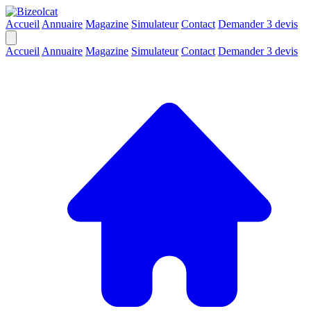
Accueil
Annuaire
Magazine
Simulateur
Contact
Demander 3 devis
Accueil
Annuaire
Magazine
Simulateur
Contact
Demander 3 devis