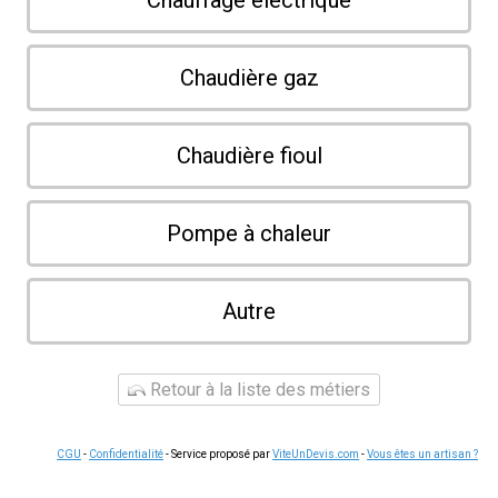
Chauffage électrique
Chaudière gaz
Chaudière fioul
Pompe à chaleur
Autre
Retour à la liste des métiers
CGU
-
Confidentialité
- Service proposé par
ViteUnDevis.com
-
Vous êtes un artisan ?