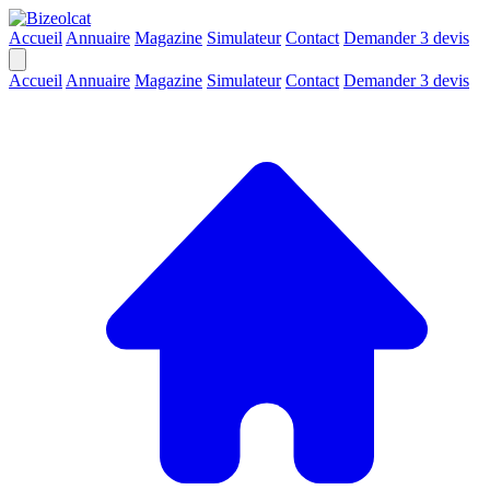
Accueil
Annuaire
Magazine
Simulateur
Contact
Demander 3 devis
Accueil
Annuaire
Magazine
Simulateur
Contact
Demander 3 devis