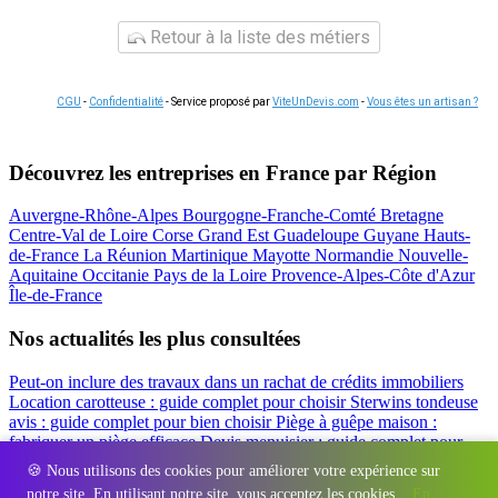
Retour à la liste des métiers
CGU
-
Confidentialité
- Service proposé par
ViteUnDevis.com
-
Vous êtes un artisan ?
Découvrez les entreprises en France par Région
Auvergne-Rhône-Alpes
Bourgogne-Franche-Comté
Bretagne
Centre-Val de Loire
Corse
Grand Est
Guadeloupe
Guyane
Hauts-
de-France
La Réunion
Martinique
Mayotte
Normandie
Nouvelle-
Aquitaine
Occitanie
Pays de la Loire
Provence-Alpes-Côte d'Azur
Île-de-France
Nos actualités les plus consultées
Peut-on inclure des travaux dans un rachat de crédits immobiliers
Location carotteuse : guide complet pour choisir
Sterwins tondeuse
avis : guide complet pour bien choisir
Piège à guêpe maison :
fabriquer un piège efficace
Devis menuisier : guide complet pour
obtenir le meilleur prix
Simulation rachat de crédit : regrouper prêt
🍪 Nous utilisons des cookies pour améliorer votre expérience sur
travaux et crédits
notre site. En utilisant notre site, vous acceptez les cookies.
En