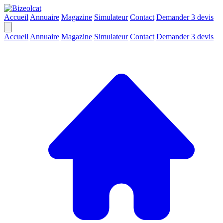
Accueil
Annuaire
Magazine
Simulateur
Contact
Demander 3 devis
Accueil
Annuaire
Magazine
Simulateur
Contact
Demander 3 devis