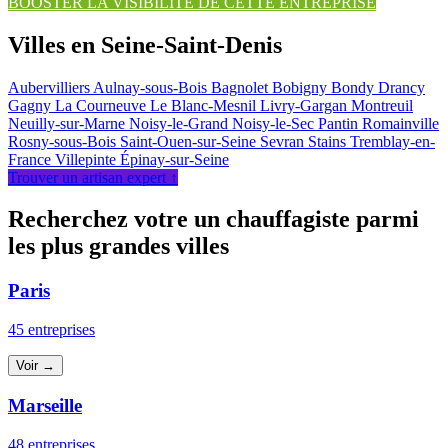
BOOSTER LA VISIBILITÉ DE CETTE ENTREPRISE
Villes en Seine-Saint-Denis
Aubervilliers
Aulnay-sous-Bois
Bagnolet
Bobigny
Bondy
Drancy
Gagny
La Courneuve
Le Blanc-Mesnil
Livry-Gargan
Montreuil
Neuilly-sur-Marne
Noisy-le-Grand
Noisy-le-Sec
Pantin
Romainville
Rosny-sous-Bois
Saint-Ouen-sur-Seine
Sevran
Stains
Tremblay-en-
France
Villepinte
Épinay-sur-Seine
Trouver un artisan expert ↑
Recherchez votre un chauffagiste parmi
les plus grandes villes
Paris
45 entreprises
Voir →
Marseille
48 entreprises