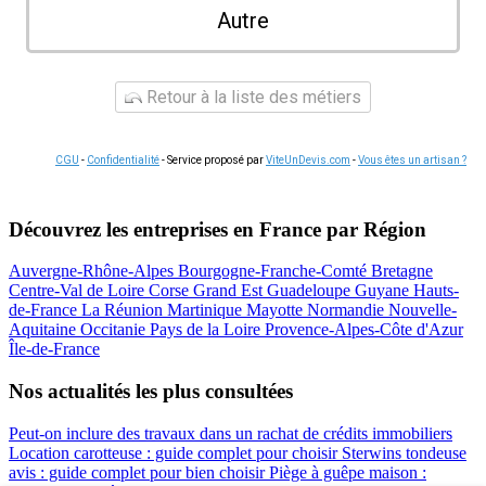
Autre
Retour à la liste des métiers
CGU
-
Confidentialité
- Service proposé par
ViteUnDevis.com
-
Vous êtes un artisan ?
Découvrez les entreprises en France par Région
Auvergne-Rhône-Alpes
Bourgogne-Franche-Comté
Bretagne
Centre-Val de Loire
Corse
Grand Est
Guadeloupe
Guyane
Hauts-
de-France
La Réunion
Martinique
Mayotte
Normandie
Nouvelle-
Aquitaine
Occitanie
Pays de la Loire
Provence-Alpes-Côte d'Azur
Île-de-France
Nos actualités les plus consultées
Peut-on inclure des travaux dans un rachat de crédits immobiliers
Location carotteuse : guide complet pour choisir
Sterwins tondeuse
avis : guide complet pour bien choisir
Piège à guêpe maison :