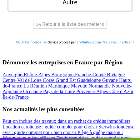
Autre
Retour à la liste des métiers
CGU
-
Confidentialité
- Service proposé par
ViteUnDevis.com
-
Vous êtes un artisan ?
Découvrez les entreprises en France par Région
Auvergne-Rhône-Alpes
Bourgogne-Franche-Comté
Bretagne
Centre-Val de Loire
Corse
Grand Est
Guadeloupe
Guyane
Hauts-
de-France
La Réunion
Martinique
Mayotte
Normandie
Nouvelle-
Aquitaine
Occitanie
Pays de la Loire
Provence-Alpes-Côte d'Azur
Île-de-France
Nos actualités les plus consultées
Peut-on inclure des travaux dans un rachat de crédits immobiliers
Location carotteuse : guide complet pour choisir
Sterwins tondeuse
avis : guide complet pour bien choisir
Piège à guêpe maison :
fabriquer un piège efficace
Devis menuisier : guide complet pour