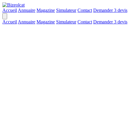
Accueil
Annuaire
Magazine
Simulateur
Contact
Demander 3 devis
Accueil
Annuaire
Magazine
Simulateur
Contact
Demander 3 devis