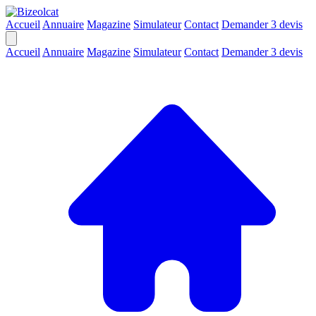
Accueil
Annuaire
Magazine
Simulateur
Contact
Demander 3 devis
Accueil
Annuaire
Magazine
Simulateur
Contact
Demander 3 devis