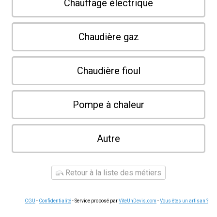
Chauffage électrique
Chaudière gaz
Chaudière fioul
Pompe à chaleur
Autre
Retour à la liste des métiers
CGU
-
Confidentialité
- Service proposé par
ViteUnDevis.com
-
Vous êtes un artisan ?