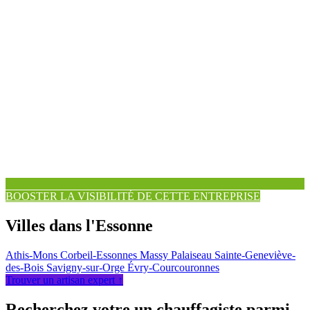
BOOSTER LA VISIBILITÉ DE CETTE ENTREPRISE
Villes dans l'Essonne
Athis-Mons
Corbeil-Essonnes
Massy
Palaiseau
Sainte-Geneviève-
des-Bois
Savigny-sur-Orge
Évry-Courcouronnes
Trouver un artisan expert ↑
Recherchez votre un chauffagiste parmi