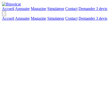
Accueil
Annuaire
Magazine
Simulateur
Contact
Demander 3 devis
Accueil
Annuaire
Magazine
Simulateur
Contact
Demander 3 devis