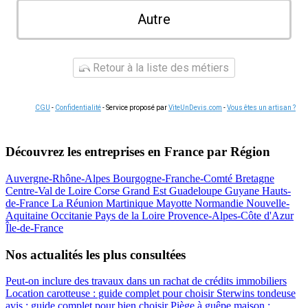
Autre
Retour à la liste des métiers
CGU
-
Confidentialité
- Service proposé par
ViteUnDevis.com
-
Vous êtes un artisan ?
Découvrez les entreprises en France par Région
Auvergne-Rhône-Alpes
Bourgogne-Franche-Comté
Bretagne
Centre-Val de Loire
Corse
Grand Est
Guadeloupe
Guyane
Hauts-
de-France
La Réunion
Martinique
Mayotte
Normandie
Nouvelle-
Aquitaine
Occitanie
Pays de la Loire
Provence-Alpes-Côte d'Azur
Île-de-France
Nos actualités les plus consultées
Peut-on inclure des travaux dans un rachat de crédits immobiliers
Location carotteuse : guide complet pour choisir
Sterwins tondeuse
avis : guide complet pour bien choisir
Piège à guêpe maison :