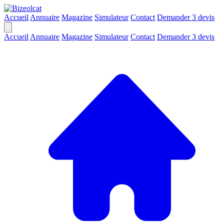
Accueil
Annuaire
Magazine
Simulateur
Contact
Demander 3 devis
Accueil
Annuaire
Magazine
Simulateur
Contact
Demander 3 devis