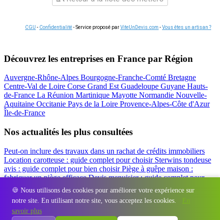
CGU
-
Confidentialité
- Service proposé par
ViteUnDevis.com
-
Vous êtes un artisan ?
Découvrez les entreprises en France par Région
Auvergne-Rhône-Alpes
Bourgogne-Franche-Comté
Bretagne
Centre-Val de Loire
Corse
Grand Est
Guadeloupe
Guyane
Hauts-
de-France
La Réunion
Martinique
Mayotte
Normandie
Nouvelle-
Aquitaine
Occitanie
Pays de la Loire
Provence-Alpes-Côte d'Azur
Île-de-France
Nos actualités les plus consultées
Peut-on inclure des travaux dans un rachat de crédits immobiliers
Location carotteuse : guide complet pour choisir
Sterwins tondeuse
avis : guide complet pour bien choisir
Piège à guêpe maison :
fabriquer un piège efficace
Devis menuisier : guide complet pour
obtenir le meilleur prix
Simulation rachat de crédit : regrouper prêt
🍪 Nous utilisons des cookies pour améliorer votre expérience sur
travaux et crédits
notre site. En utilisant notre site, vous acceptez les cookies.
En
Régions
-
Départements
-
Villes
-
Entreprises
-
Marques
-
Contact
-
savoir plus
Espace presse
-
Mentions légales