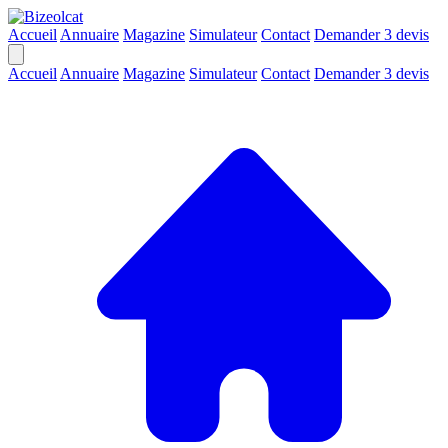
Accueil
Annuaire
Magazine
Simulateur
Contact
Demander 3 devis
Accueil
Annuaire
Magazine
Simulateur
Contact
Demander 3 devis